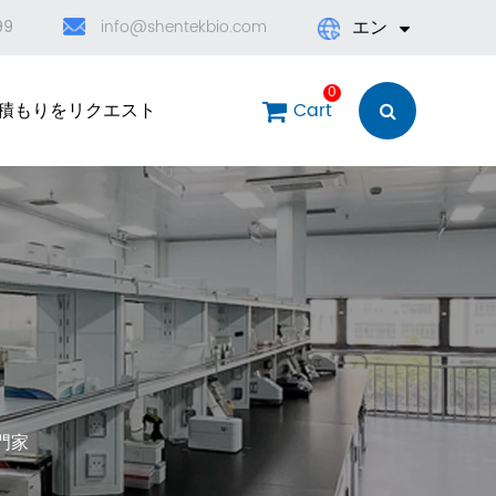
エン
99
info@shentekbio.com
English
0
積もりをリクエスト
Cart
日本語
한국어
français
Deutsch
Español
العربية
門家