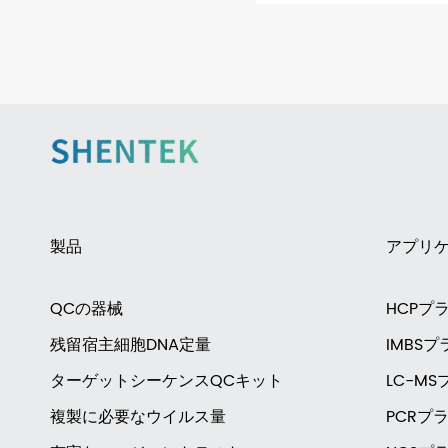
製品
アプリ
QCの器械
HCPプ
残留宿主細胞DNA定量
IMBS
ターゲットシーケンスQCキット
LC-M
複製に必要なウイルス量
PCRプ