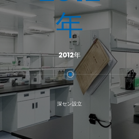
年
2012年
深セン設立