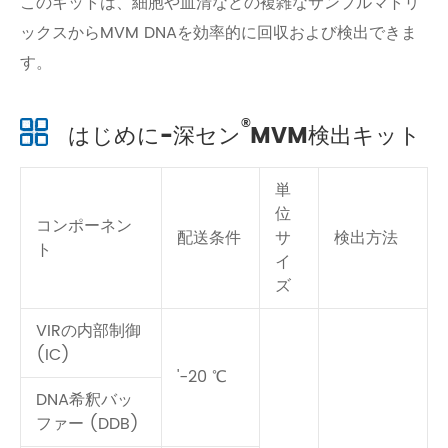
このキットは、細胞や血清などの複雑なサンプルマトリ
ックスからMVM DNAを効率的に回収および検出できま
す。
®
はじめに-深セン
MVM検出キット
単
位
コンポーネン
配送条件
サ
検出方法
ト
イ
ズ
VIRの内部制御
(IC)
'-20 ℃
DNA希釈バッ
ファー (DDB)