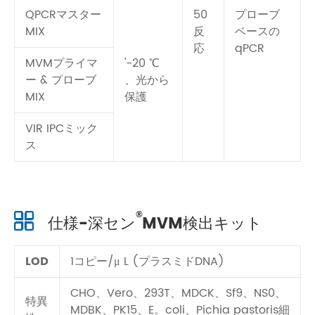
QPCRマスター
50
プローブ
MIX
反
ベースの
応
qPCR
MVMプライマ
'-20 ℃
ー & プローブ
、光から
MIX
保護
VIR IPCミック
ス
®
仕様-深セン
MVM検出キット
LOD
1コピー/μ L (プラスミドDNA)
CHO、Vero、293T、MDCK、Sf9、NS0、
特異
MDBK、PK15、E。coli、Pichia pastoris細