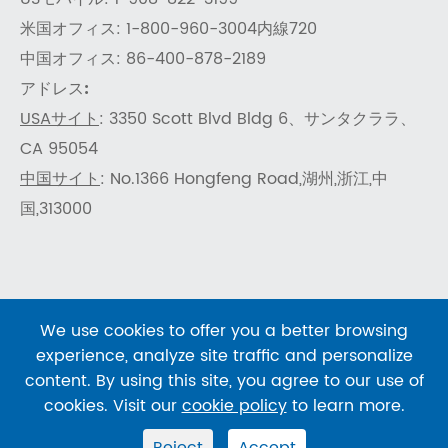
米国オフィス: 1-800-960-3004内線720
中国オフィス: 86-400-878-2189
アドレス:
USAサイト
: 3350 Scott Blvd Bldg 6、サンタクララ、
CA 95054
中国サイト
: No.1366 Hongfeng Road,湖州,浙江,中
国,313000
We use cookies to offer you a better browsing
著作権 ©
SHENTEKBIO
すべての権利が予約されていま
experience, analyze site traffic and personalize
す。
content. By using this site, you agree to our use of
サイトマップ
|
プライバシーポリシー
cookies. Visit our
cookie policy
to learn more.