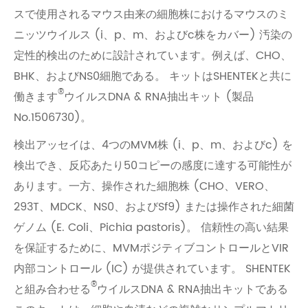
スで使用されるマウス由来の細胞株におけるマウスのミ
ニッツウイルス (i、p、m、およびc株をカバー) 汚染の
定性的検出のために設計されています。例えば、CHO、
BHK、およびNS0細胞である。 キットはSHENTEKと共に
®
働きます
ウイルスDNA & RNA抽出キット (製品
No.1506730)。
検出アッセイは、4つのMVM株 (i、p、m、およびc) を
検出でき、反応あたり50コピーの感度に達する可能性が
あります。一方、操作された細胞株 (CHO、VERO、
293T、MDCK、NS0、およびSf9) または操作された細菌
ゲノム (E. Coli、Pichia pastoris)。 信頼性の高い結果
を保証するために、MVMポジティブコントロールとVIR
内部コントロール (IC) が提供されています。 SHENTEK
®
と組み合わせる
ウイルスDNA & RNA抽出キットである