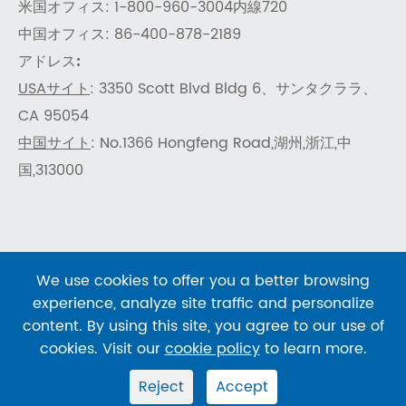
米国オフィス: 1-800-960-3004内線720
中国オフィス: 86-400-878-2189
アドレス:
USAサイト
: 3350 Scott Blvd Bldg 6、サンタクララ、
CA 95054
中国サイト
: No.1366 Hongfeng Road,湖州,浙江,中
国,313000
We use cookies to offer you a better browsing
著作権 ©
SHENTEKBIO
すべての権利が予約されていま
experience, analyze site traffic and personalize
す。
content. By using this site, you agree to our use of
サイトマップ
|
プライバシーポリシー
cookies. Visit our
cookie policy
to learn more.
Reject
Accept