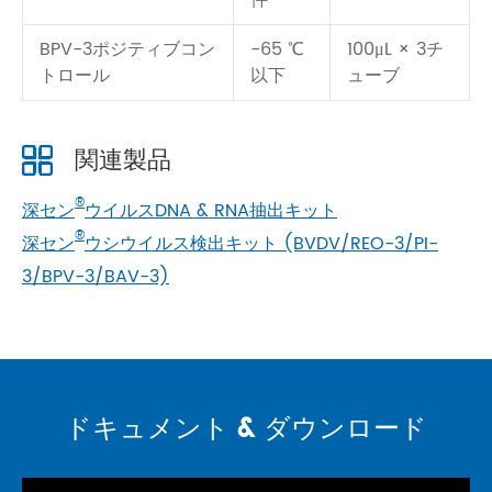
件
BPV-3ポジティブコン
-65 ℃
100μL × 3チ
トロール
以下
ューブ
関連製品
®
深セン
ウイルスDNA & RNA抽出キット
®
深セン
ウシウイルス検出キット (BVDV/REO-3/PI-
3/BPV-3/BAV-3)
ドキュメント & ダウンロード