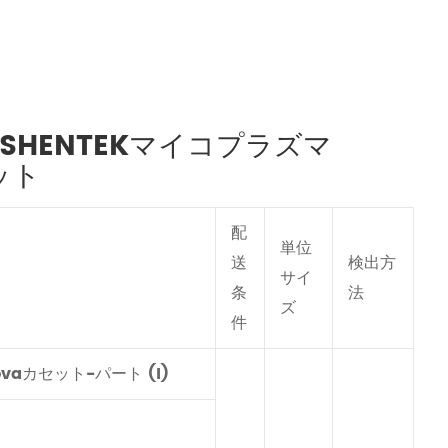
vSHENTEKマイコプラズマ
セット
配
単位
送
検出方
サイ
条
法
ズ
件
ovaカセット-パート (I)