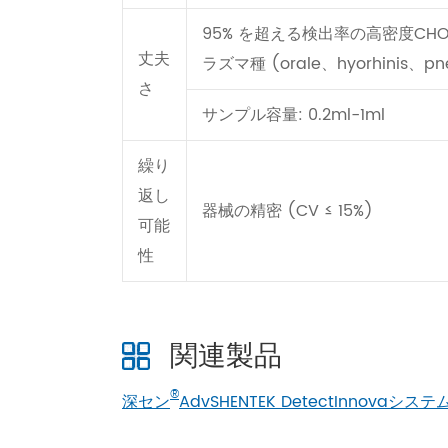
95% を超える検出率の高密度CHO-S
丈夫
ラズマ種 (orale、hyorhinis、
さ
サンプル容量: 0.2ml-1ml
繰り
返し
器械の精密 (CV ≤ 15%)
可能
性
関連製品
®
深セン
AdvSHENTEK DetectInnovaシステ