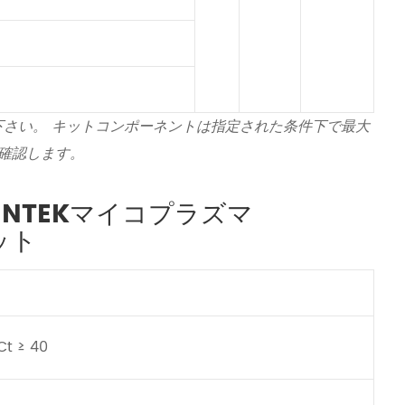
下さい。 キットコンポーネントは
指定された条件下で最大
を確認します。
HENTEKマイコプラズマ
セット
 ≥ 40