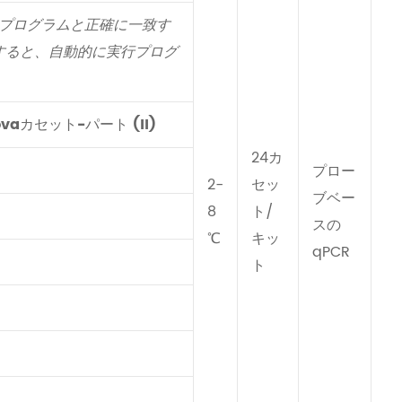
トプログラムと正確に一致す
すると、自動的に実行プログ
novaカセット
-パート (II)
24カ
プロー
2-
セッ
ブベー
8
ト/
スの
℃
キッ
qPCR
ト