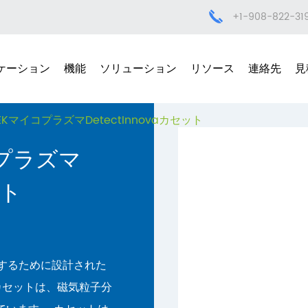
+1-908-822-31
ケーション
機能
ソリューション
リソース
連絡先
見
TEKマイコプラズマDetectInnovaカセット
コプラズマ
ット
で使用するために設計された
novaカセットは、磁気粒子分