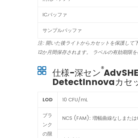
ICバッファ
サンプルバッファ
注: 開いた後ライトからカセットを保護して
12か月間保存されます。 ラベルの有効期限
®
仕様-深セン
AdvS
DetectInnovaカ
LOD
10 CFU/mL
ブラ
NCS (FAM): 増幅曲線なしまたはCt
ンク
の限