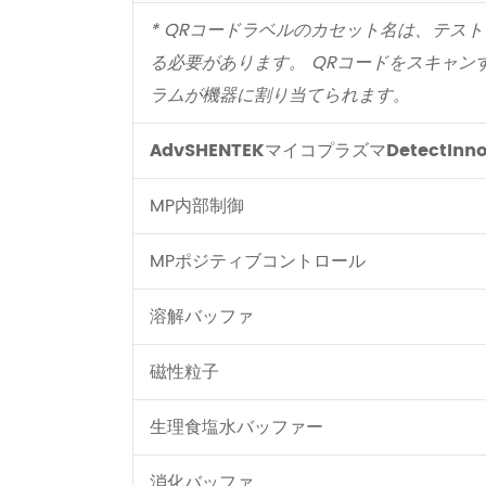
* QRコードラベルのカセット名は、テス
る必要があります。 QRコードをスキャン
ラムが機器に割り当てられます。
AdvSHENTEKマイコプラズマDetectIn
MP内部制御
MPポジティブコントロール
溶解バッファ
磁性粒子
生理食塩水バッファー
消化バッファ