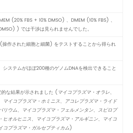
20% FBS + 10% DMSO) 、DMEM (10% FBS) 、
10% DMSO) ) では干渉は見られませんでした。
 (操作された細胞と細菌) をテストすることから得られ
システムがほぼ200種のゲノムDNAを検出できること
定的な結果が示されました (
マイコプラズマ・オラレ、
、マイコプラズマ・ホミニス、アコレプラズマ・ライド
バリウム、マイコプラズマ・フェルメンタン、スピロプ
・ヒオルヒニス、マイコプラズマ・アルギニン、マイコ
イコプラズマ・ガルセプティカム
)