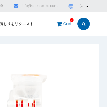
エン
99
info@shentekbio.com
English
0
積もりをリクエスト
Cart
日本語
한국어
français
Deutsch
Español
العربية