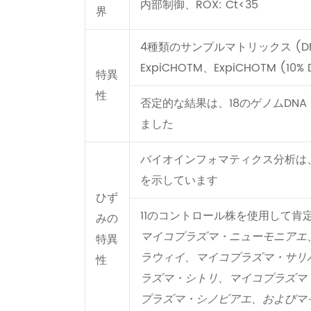
内部制御、ROX: Ct<35
界
4種類のサンプルマトリックス (DMEM (
ExpiCHOTM、ExpiCHOTM (
特異
性
否定的な結果は、18のゲノムDNA
ました
バイオインフォマティクス分析は、
を示しています
ひず
11のコントロール株を使用して肯
みの
マイコプラズマ・ニューモニアエ
特異
ラウィイ、マイコプラズマ・サリ
性
ラズマ・シトリ、マイコプラズマ
プラズマ・シノビアエ、およびマ