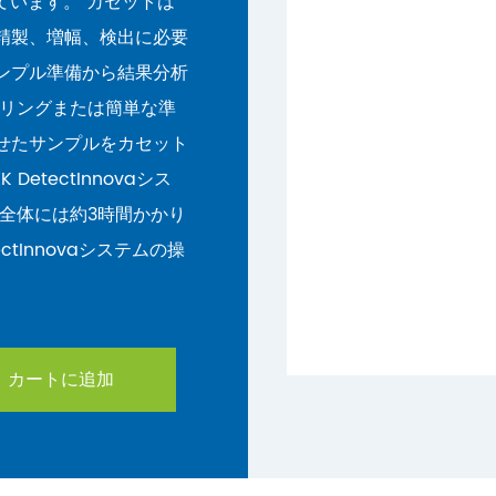
ています。 カセットは
精製、増幅、検出に必要
ンプル準備から結果分析
プリングまたは簡単な準
せたサンプルをカセット
etectInnovaシス
全体には約3時間かかり
ctInnovaシステムの操
カートに追加