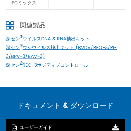
IPCミックス
関連製品
®
深セン
ウイルスDNA & RNA抽出キット
®
深セン
ウシウイルス検出キット (BVDV/REO-3/PI-
3/BPV-3/BAV-3)
®
深セン
REO-3ポジティブコントロール
ドキュメント & ダウンロード
ユーザーガイド