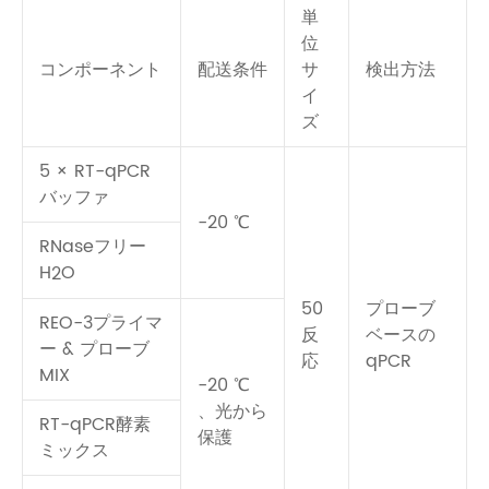
単
位
コンポーネント
配送条件
サ
検出方法
イ
ズ
5 × RT-qPCR
バッファ
-20 ℃
RNaseフリー
H
O
2
50
プローブ
REO-3プライマ
反
ベースの
ー & プローブ
応
qPCR
MIX
-20 ℃
、光から
RT-qPCR酵素
保護
ミックス