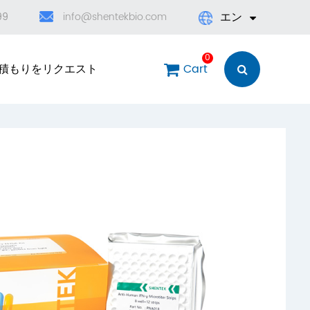
エン
99
info@shentekbio.com
English
0
積もりをリクエスト
Cart
日本語
한국어
français
Deutsch
Español
العربية