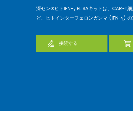
深セン®ヒトIFN-γ ELISAキットは、CAR
ど、ヒトインターフェロンガンマ (IFN-γ)
接続する