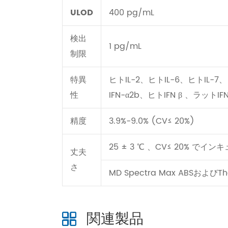
ULOD
400 pg/mL
検出
1 pg/mL
制限
特異
ヒトIL-2、ヒトIL-6、ヒトIL-7、
性
IFN-α2b、ヒトIFN β 、ラット
精度
3.9%-9.0% (CV≤ 20%)
25 ± 3 ℃ 、CV≤ 20% でイ
丈夫
さ
MD Spectra Max ABSおよび
関連製品