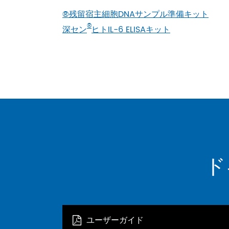
®残留宿主細胞DNAサンプル準備キット
®
深セン
ヒトIL-6 ELISAキット
ド
ユーザーガイド