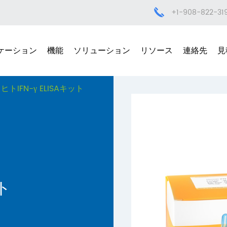
+1-908-822-31
ケーション
機能
ソリューション
リソース
連絡先
見
ヒトIFN-γ ELISAキット
ット