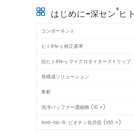
®
はじめに-深セン
ヒト
コンポーネント
ヒトIFN-γ 校正基準
抗ヒトIFN-γ マイクロタイターストリップ
再構成ソリューション
希釈
洗浄バッファー濃縮物 (10 ×)
Anti-hIL-6: ビオチン化共役 (100 ×)