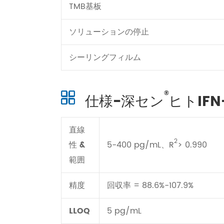
TMB基板
ソリューションの停止
シーリングフィルム
®
仕様-深セン
ヒトIFN
直線
2
性 &
5-400 pg/mL、R
> 0.990
範囲
精度
回収率 = 88.6%-107.9%
LLOQ
5 pg/mL