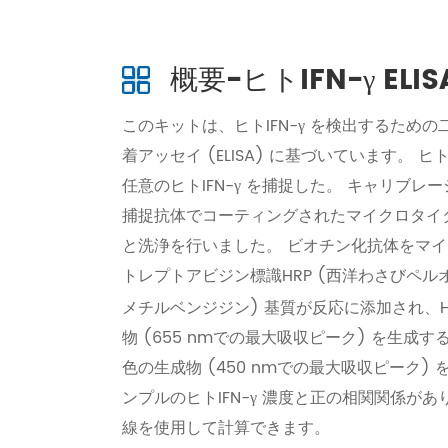
概要-ヒトIFN-γ ELI
このキットは、ヒトIFN-γ を検出するた
着アッセイ (ELISA) に基づいています。 
任意のヒトIFN-γ を捕捉した。 キャリブ
捕捉抗体でコーティングされたマイクロタイ
と洗浄を行いました。 ビオチン化抗体をマイク
トレプトアビジン標識HRP (西洋わさびペルオキシダ
メチルベンジジン) 基質が反応に添加され、H
物 (655 nmでの最大吸収ピーク) を生
色の生成物 (450 nmでの最大吸収ピーク)
ンプルのヒトIFN-γ 濃度と正の相関関係があ
線を使用して計算できます。