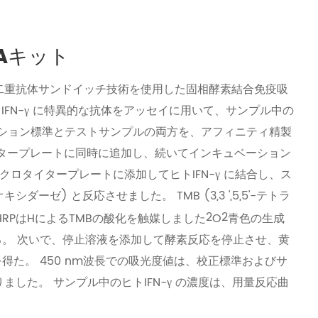
SAキット
めの二重抗体サンドイッチ技術を使用した固相酵素結合免疫吸
ヒトIFN-γ に特異的な抗体をアッセイに用いて、サンプル中の
レーション標準とテストサンプルの両方を、アフィニティ精製
タープレートに同時に追加し、続いてインキュベーション
ロタイタープレートに添加してヒトIFN-γ に結合し、ス
ーゼ) と反応させました。 TMB (3,3 ',5,5'-テトラ
2
2
RPはHによるTMBの酸化を触媒しました
O
青色の生成
成する。 次いで、停止溶液を添加して酵素反応を停止させ、黄
 を得た。 450 nm波長での吸光度値は、校正標準およびサ
りました。 サンプル中のヒトIFN-γ の濃度は、用量反応曲