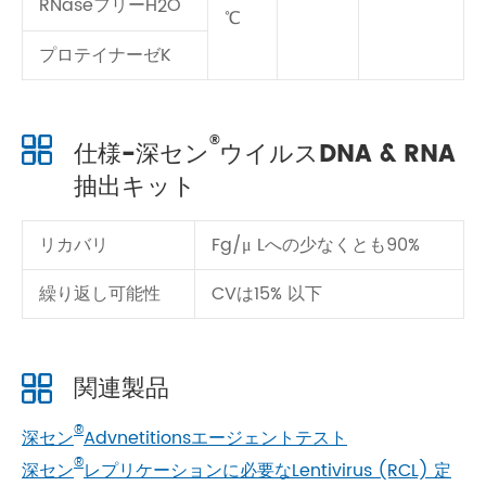
RNaseフリーH
O
2
℃
プロテイナーゼK
®
仕様-深セン
ウイルスDNA & RNA
抽出キット
リカバリ
Fg/μ Lへの少なくとも90%
繰り返し可能性
CVは15% 以下
関連製品
®
深セン
Advnetitionsエージェントテスト
®
深セン
レプリケーションに必要なLentivirus (RCL) 定