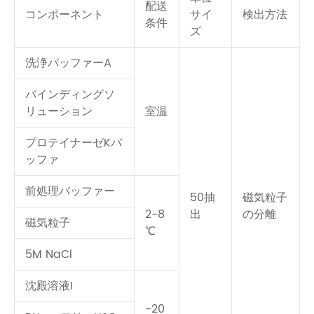
配送
コンポーネント
サイ
検出方法
条件
ズ
洗浄バッファーA
バインディングソ
リューション
室温
プロテイナーゼKバ
ッファ
前処理バッファー
50抽
磁気粒子
2-8
出
の分離
磁気粒子
℃
5M NaCl
沈殿溶液I
-20