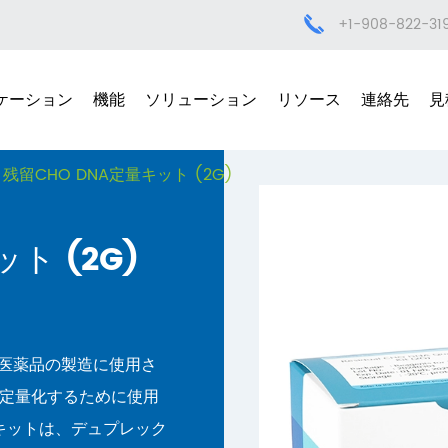
+1-908-822-31
ケーション
機能
ソリューション
リソース
連絡先
見
残留CHO DNA定量キット (2G)
ト (2G)
オ医薬品の製造に使用さ
を定量化するために使用
naキットは、デュプレック