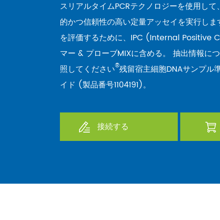
スリアルタイムPCRテクノロジーを使用して
的かつ信頼性の高い定量アッセイを実行します
を評価するために、IPC (Internal Positive 
マー & プローブMIXに含める。 抽出情報につ
®
照してください
残留宿主細胞DNAサンプル
イド (製品番号1104191)。
接続する