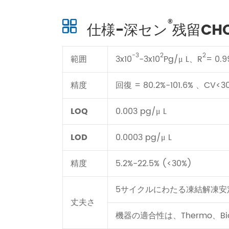
®
仕様-深セン
残留CHO
-3
2
2
範囲
3x10
-3x10
Pg/μ L、R
= 0.9
精度
回復 = 80.2%-101.6% 、CV<3
LOQ
0.003 pg/μ L
LOD
0.0003 pg/μ L
精度
5.2%-22.5% (<30%)
5サイクルにわたる凍結解凍安
丈夫さ
機器の適合性は、Thermo、Bi