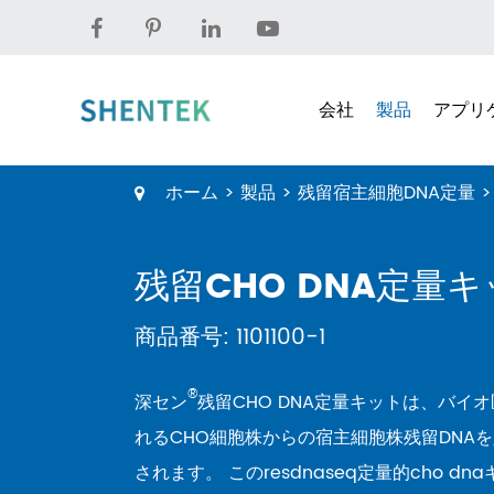
会社
製品
アプリ
ホーム
製品
残留宿主細胞DNA定量
残留CHO DNA定量キッ
商品番号: 1101100-1
®
深セン
残留CHO DNA定量キットは、バイ
れるCHO細胞株からの宿主細胞株残留DNA
されます。 このresdnaseq定量的cho d