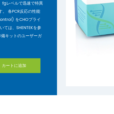
、fgレベルで迅速で特異
。 各PCR反応の性能
Control) をCHOプライ
いては、SHENTEKを参
準備キットのユーザーガ
カートに追加