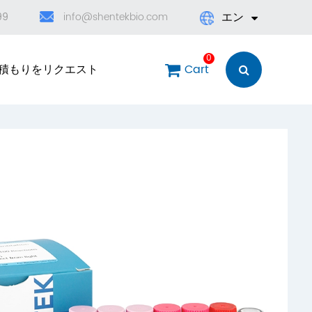
エン
99
info@shentekbio.com
English
0
積もりをリクエスト
Cart
日本語
한국어
français
Deutsch
Español
العربية