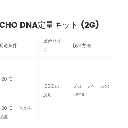
HO DNA定量キット (2G)
単位サイ
配送条件
検出方法
ズ
-20 ℃
100回の
プローブベースの
反応
qPCR
-20 ℃ 、光から
保護