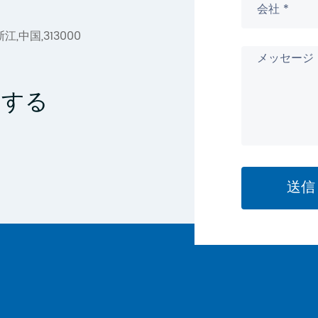
,浙江,中国,313000
トする
送信